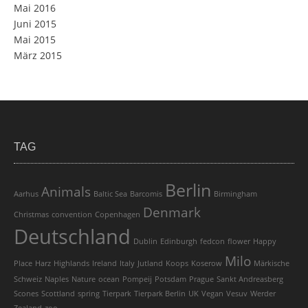
Mai 2016
Juni 2015
Mai 2015
März 2015
TAG
Berlin
Animals
Aarhus
Baltic Sea
Barcomis
Birmingham
Denmark
Christmas
convention
Copenhagen
Deutschland
Dublin
Edinburgh
fedcon
flower
Happy
Milo
Place
Harz
Highlands
Ireland
Italy
Jutland
Koops
Koserow
Märkische
Schweiz
Naples
Nature
ocean
Pompeij
Potsdam
Prague
Sankt Andreasberg
Scones
Scottland
spring
Tierpark
Tierpark Berlin
UK
Vegan
Vesuv
Werder