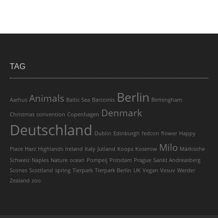
TAG
Berlin
Animals
Aarhus
Baltic Sea
Barcomis
Birmingham
Denmark
Christmas
convention
Copenhagen
Deutschland
Dublin
Edinburgh
fedcon
flower
Happy
Milo
Place
Harz
Highlands
Ireland
Italy
Jutland
Koops
Koserow
Märkische
Schweiz
Naples
Nature
ocean
Pompeij
Potsdam
Prague
Sankt Andreasberg
Scones
Scottland
spring
Tierpark
Tierpark Berlin
UK
Vegan
Vesuv
Werder
Zealand
zoo