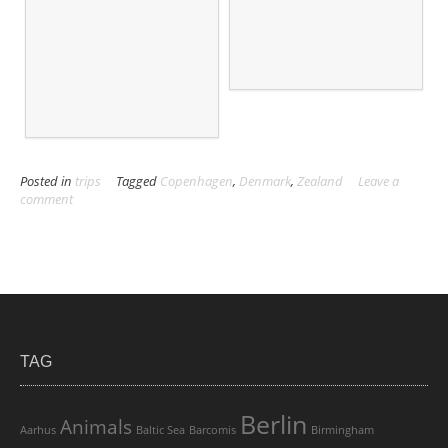
Posted in
trips
Tagged
Copenhagen
,
Denmark
,
Zealand
Leave a
comment
TAG
Berlin
Animals
Aarhus
Baltic Sea
Barcomis
Birmingham