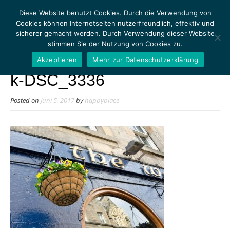
Diese Website benutzt Cookies. Durch die Verwendung von
Cookies können Internetseiten nutzerfreundlich, effektiv und
sicherer gemacht werden. Durch Verwendung dieser Website
stimmen Sie der Nutzung von Cookies zu.
MENU
Akzeptieren
Mehr zur Datenschutzerklärung
k-DSC_3336
Posted on
Juni 5, 2017
by
happyplace