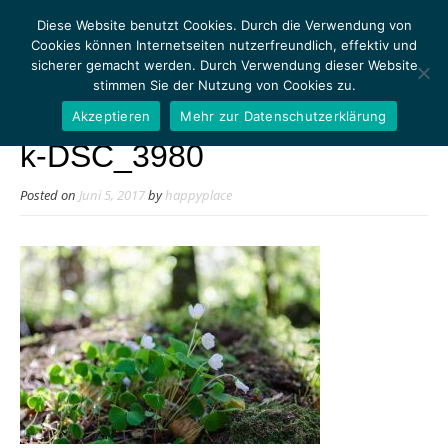
Diese Website benutzt Cookies. Durch die Verwendung von
Cookies können Internetseiten nutzerfreundlich, effektiv und
sicherer gemacht werden. Durch Verwendung dieser Website
stimmen Sie der Nutzung von Cookies zu.
MENU
Akzeptieren
Mehr zur Datenschutzerklärung
k-DSC_3980
Posted on
Juni 5, 2017
by
happyplace