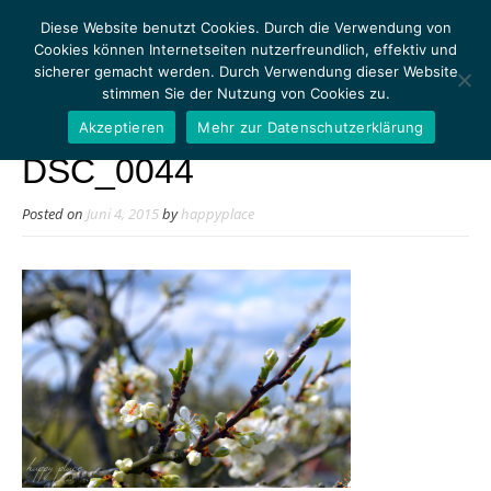
Diese Website benutzt Cookies. Durch die Verwendung von
Cookies können Internetseiten nutzerfreundlich, effektiv und
sicherer gemacht werden. Durch Verwendung dieser Website
stimmen Sie der Nutzung von Cookies zu.
MENU
Akzeptieren
Mehr zur Datenschutzerklärung
DSC_0044
Posted on
Juni 4, 2015
by
happyplace